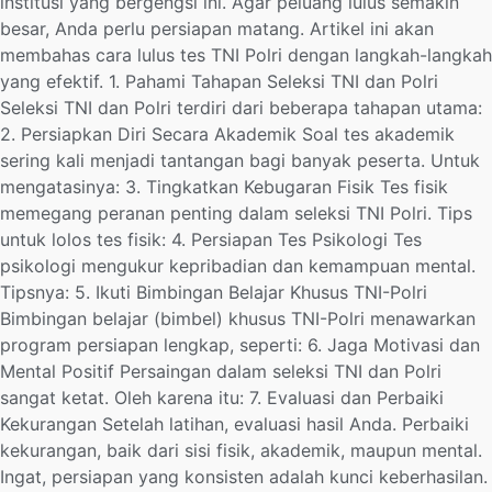
institusi yang bergengsi ini. Agar peluang lulus semakin
besar, Anda perlu persiapan matang. Artikel ini akan
membahas cara lulus tes TNI Polri dengan langkah-langkah
yang efektif. 1. Pahami Tahapan Seleksi TNI dan Polri
Seleksi TNI dan Polri terdiri dari beberapa tahapan utama:
2. Persiapkan Diri Secara Akademik Soal tes akademik
sering kali menjadi tantangan bagi banyak peserta. Untuk
mengatasinya: 3. Tingkatkan Kebugaran Fisik Tes fisik
memegang peranan penting dalam seleksi TNI Polri. Tips
untuk lolos tes fisik: 4. Persiapan Tes Psikologi Tes
psikologi mengukur kepribadian dan kemampuan mental.
Tipsnya: 5. Ikuti Bimbingan Belajar Khusus TNI-Polri
Bimbingan belajar (bimbel) khusus TNI-Polri menawarkan
program persiapan lengkap, seperti: 6. Jaga Motivasi dan
Mental Positif Persaingan dalam seleksi TNI dan Polri
sangat ketat. Oleh karena itu: 7. Evaluasi dan Perbaiki
Kekurangan Setelah latihan, evaluasi hasil Anda. Perbaiki
kekurangan, baik dari sisi fisik, akademik, maupun mental.
Ingat, persiapan yang konsisten adalah kunci keberhasilan.