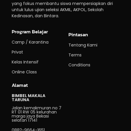
yang fokus membantu siswa mempersiapkan diri
untuk lulus ujian seleksi AKMIL, AKPOL, Sekolah
Kedinasan, dan Bintara.
Program Belajar
Pintasan
Camp / Karantina
Tentang Kami
Privat
Terms
Kelas Intensif
Conditions
Online Class
Alamat
BIMBEL MAKALA
TARUNA
Jalan kemakmuran no 7
RT 01 RW 05 kelurahan
marga jaya Bekasi
selatan 17141
0882-9664-1651