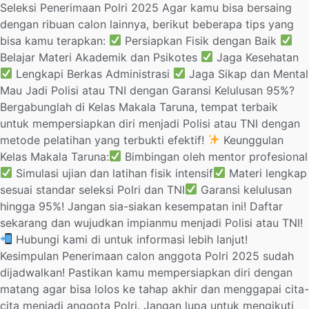
Seleksi Penerimaan Polri 2025 Agar kamu bisa bersaing
dengan ribuan calon lainnya, berikut beberapa tips yang
bisa kamu terapkan:
Persiapkan Fisik dengan Baik
Belajar Materi Akademik dan Psikotes
Jaga Kesehatan
Lengkapi Berkas Administrasi
Jaga Sikap dan Mental
Mau Jadi Polisi atau TNI dengan Garansi Kelulusan 95%?
Bergabunglah di Kelas Makala Taruna, tempat terbaik
untuk mempersiapkan diri menjadi Polisi atau TNI dengan
metode pelatihan yang terbukti efektif!
Keunggulan
Kelas Makala Taruna:
Bimbingan oleh mentor profesional
Simulasi ujian dan latihan fisik intensif
Materi lengkap
sesuai standar seleksi Polri dan TNI
Garansi kelulusan
hingga 95%! Jangan sia-siakan kesempatan ini! Daftar
sekarang dan wujudkan impianmu menjadi Polisi atau TNI!
Hubungi kami di untuk informasi lebih lanjut!
Kesimpulan Penerimaan calon anggota Polri 2025 sudah
dijadwalkan! Pastikan kamu mempersiapkan diri dengan
matang agar bisa lolos ke tahap akhir dan menggapai cita-
cita menjadi anggota Polri. Jangan lupa untuk mengikuti