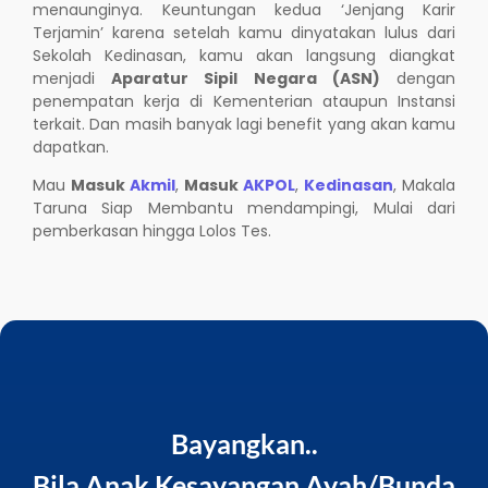
menaunginya. Keuntungan kedua ‘Jenjang Karir
Terjamin’ karena setelah kamu dinyatakan lulus dari
Sekolah Kedinasan, kamu akan langsung diangkat
menjadi
Aparatur Sipil Negara (ASN)
dengan
penempatan kerja di Kementerian ataupun Instansi
terkait. Dan masih banyak lagi benefit yang akan kamu
dapatkan.
Mau
Masuk
Akmil
,
Masuk
AKPOL
,
Kedinasan
, Makala
Taruna Siap Membantu mendampingi, Mulai dari
pemberkasan hingga Lolos Tes.
Bayangkan..
Bila Anak Kesayangan Ayah/Bunda