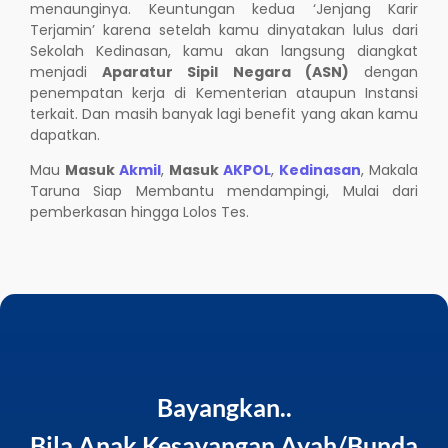
menaunginya. Keuntungan kedua ‘Jenjang Karir
Terjamin’ karena setelah kamu dinyatakan lulus dari
Sekolah Kedinasan, kamu akan langsung diangkat
menjadi
Aparatur Sipil Negara (ASN)
dengan
penempatan kerja di Kementerian ataupun Instansi
terkait. Dan masih banyak lagi benefit yang akan kamu
dapatkan.
Mau
Masuk
Akmil
,
Masuk
AKPOL
,
Kedinasan
, Makala
Taruna Siap Membantu mendampingi, Mulai dari
pemberkasan hingga Lolos Tes.
Bayangkan..
Bila Anak Kesayangan Ayah/Bunda