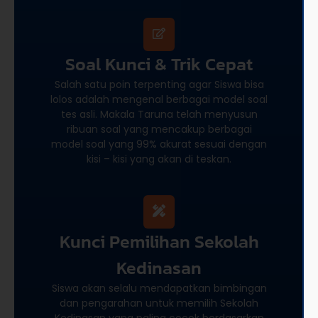
Soal Kunci & Trik Cepat
Salah satu poin terpenting agar Siswa bisa
lolos adalah mengenal berbagai model soal
tes asli. Makala Taruna telah menyusun
ribuan soal yang mencakup berbagai
model soal yang 99% akurat sesuai dengan
kisi – kisi yang akan di teskan.
Kunci Pemilihan Sekolah
Kedinasan
Siswa akan selalu mendapatkan bimbingan
dan pengarahan untuk memilih Sekolah
Kedinasan yang paling cocok berdasarkan