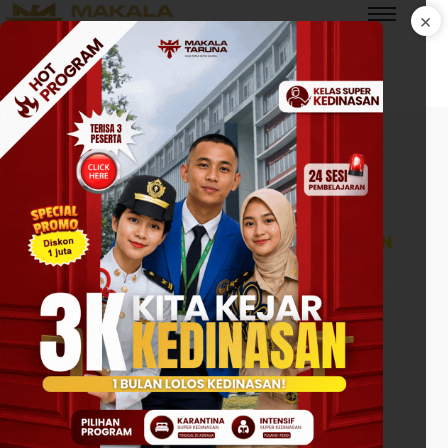
×
HUBUNGI KAMI
MAKALA TARUNA
BIMBEL AKMIL BUKITTINGGI TERBAIK
AKPOL AKMIL BINTARA DAN KEDINASAN
BIMBINGAN DAN PELATIHAN SELEKSI AKPOL (AKADEMI
KEPOLISIAN), AKMIL (AKADEMI MILITER), BINTARA, DAN
SEKDIN (SEKOLAH KEDINASAN)