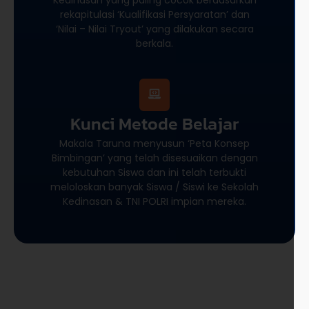
rekapitulasi ‘Kualifikasi Persyaratan’ dan
‘Nilai – Nilai Tryout’ yang dilakukan secara
berkala.
Kunci Metode Belajar
Makala Taruna menyusun ‘Peta Konsep
Bimbingan’ yang telah disesuaikan dengan
kebutuhan Siswa dan ini telah terbukti
meloloskan banyak Siswa / Siswi ke Sekolah
Kedinasan & TNI POLRI impian mereka.