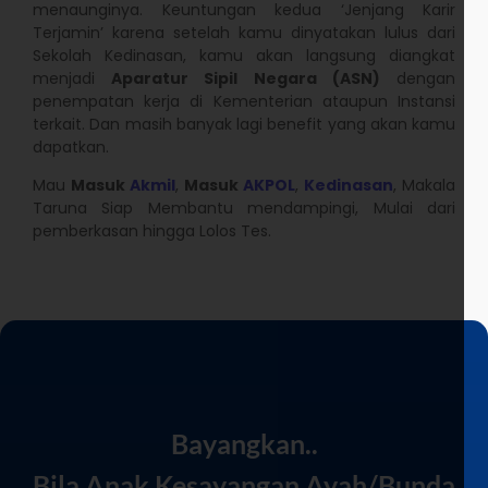
menaunginya. Keuntungan kedua ‘Jenjang Karir
Terjamin’ karena setelah kamu dinyatakan lulus dari
Sekolah Kedinasan, kamu akan langsung diangkat
menjadi
Aparatur Sipil Negara (ASN)
dengan
penempatan kerja di Kementerian ataupun Instansi
terkait. Dan masih banyak lagi benefit yang akan kamu
dapatkan.
Mau
Masuk
Akmil
,
Masuk
AKPOL
,
Kedinasan
, Makala
Taruna Siap Membantu mendampingi, Mulai dari
pemberkasan hingga Lolos Tes.
Bayangkan..
Bila Anak Kesayangan Ayah/Bunda