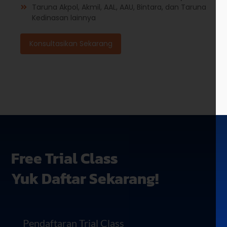
Taruna Akpol, Akmil, AAL, AAU, Bintara, dan Taruna
Kedinasan lainnya
Konsultasikan Sekarang
Free Trial Class
Yuk Daftar Sekarang!
Pendaftaran Trial Class