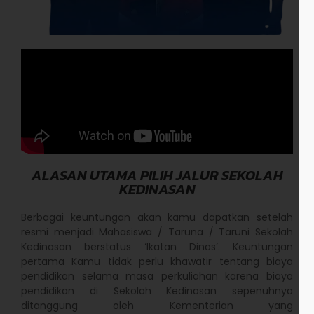
ALASAN UTAMA PILIH JALUR SEKOLAH
KEDINASAN
Berbagai keuntungan akan kamu dapatkan setelah
resmi menjadi Mahasiswa / Taruna / Taruni Sekolah
Kedinasan berstatus ‘Ikatan Dinas’. Keuntungan
pertama Kamu tidak perlu khawatir tentang biaya
pendidikan selama masa perkuliahan karena biaya
pendidikan di Sekolah Kedinasan sepenuhnya
ditanggung oleh Kementerian yang