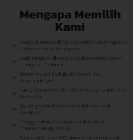
Mengapa Memilih
Kami
Pengajar akademik/psi dan pelatih kesemaptaan
berkompeten di bidang nya
Staff Pengajar di makala telah berpengalaman
mengajar 10 tahun+
Sistem try out berkala dan sesuai tes
sesungguhnya
Kurikulum, materi, dan soal selalu up to date dan
terstruktur
Sistem pembelajaran dan pelatihan semi-
pendidikan
Menggunakan sistem pembelajaran dan
manajemen digitalisasi
Potensi kelulusan 99% siswa diterima menjadi