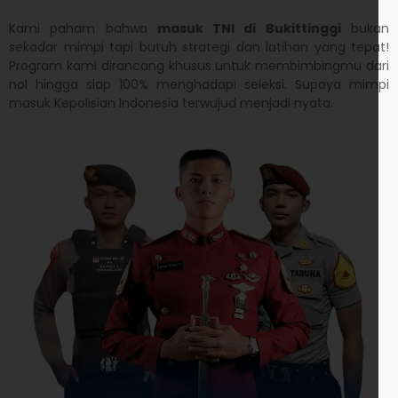
Kami paham bahwa
masuk TNI di Bukittinggi
bukan
sekadar mimpi tapi butuh strategi dan latihan yang tepat!
Program kami dirancang khusus untuk membimbingmu dari
nol hingga siap 100% menghadapi seleksi. Supaya mimpi
masuk Kepolisian Indonesia terwujud menjadi nyata.