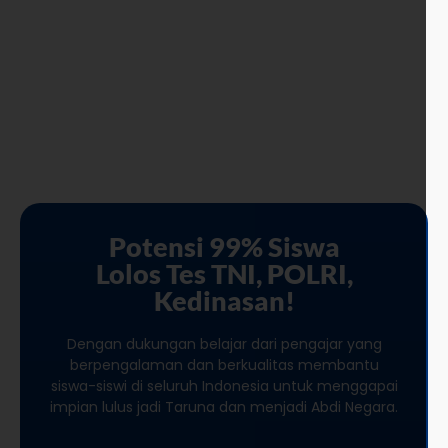
Potensi 99% Siswa
Lolos Tes TNI, POLRI,
Kedinasan!
Dengan dukungan belajar dari pengajar yang
berpengalaman dan berkualitas membantu
siswa-siswi di seluruh Indonesia untuk menggapai
impian lulus jadi Taruna dan menjadi Abdi Negara.