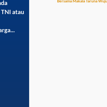
Bersama Makala Taruna Wuju
nda
 TNI atau
rga...