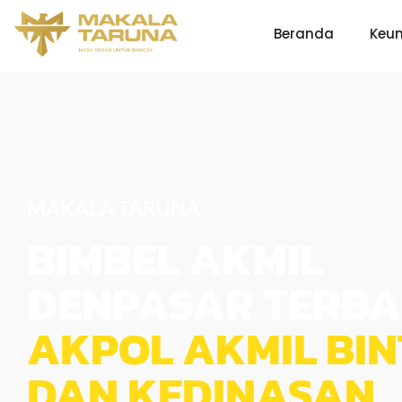
Beranda
Keu
MAKALA TARUNA
BIMBEL AKMIL
DENPASAR TERBA
AKPOL AKMIL BI
DAN KEDINASAN