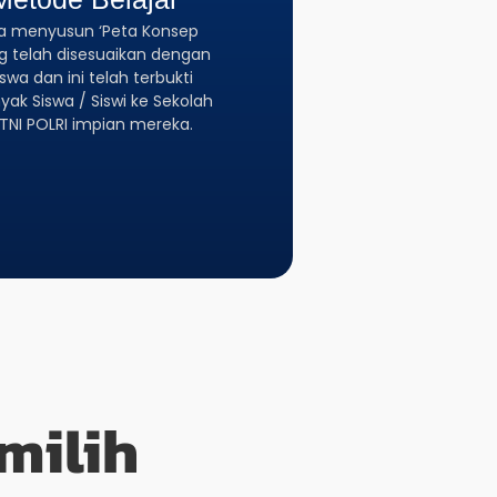
a menyusun ‘Peta Konsep
g telah disesuaikan dengan
wa dan ini telah terbukti
ak Siswa / Siswi ke Sekolah
TNI POLRI impian mereka.
milih