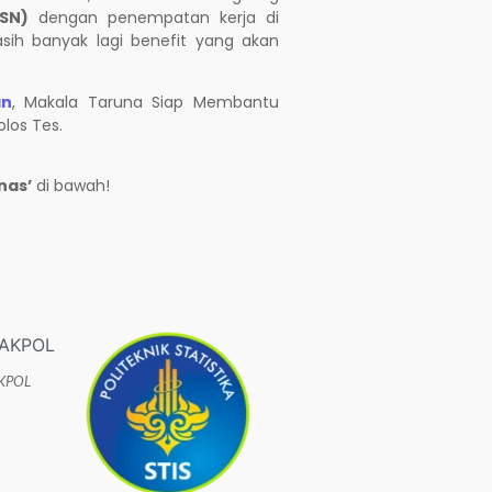
ASN)
dengan penempatan kerja di
asih banyak lagi benefit yang akan
an
, Makala Taruna Siap Membantu
los Tes.
nas’
di bawah!
AKPOL