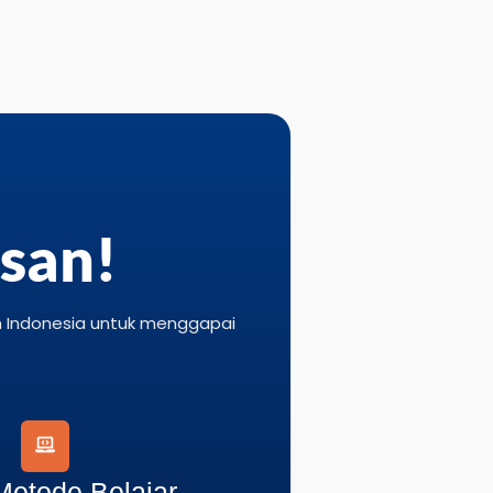
asan!
h Indonesia untuk menggapai
Metode Belajar