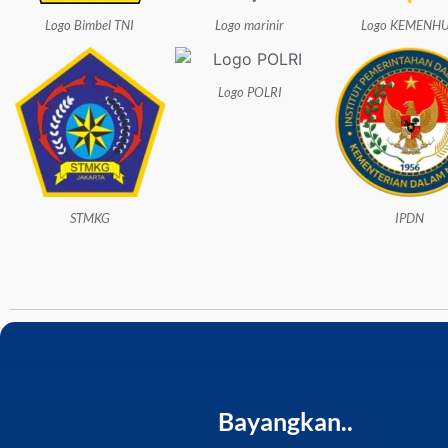
Logo Bimbel TNI
Logo marinir
Logo KEMENH
Logo POLRI
STMKG
IPDN
Bayangkan..