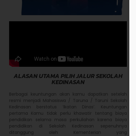
ALASAN UTAMA PILIH JALUR SEKOLAH
KEDINASAN
Berbagai keuntungan akan kamu dapatkan setelah
resmi menjadi Mahasiswa / Taruna / Taruni Sekolah
Kedinasan berstatus ‘Ikatan Dinas’. Keuntungan
pertama Kamu tidak perlu khawatir tentang biaya
pendidikan selama masa perkuliahan karena biaya
pendidikan di Sekolah Kedinasan sepenuhnya
ditanggung oleh Kementerian yang