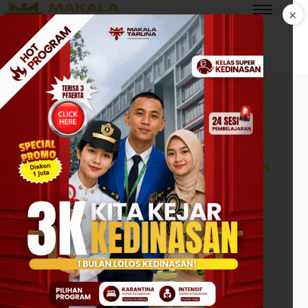
×
HUBUNGI KAMI
MAKALA TARUNA
BIMBEL AKMIL JAKARTA PUSAT TERBAIK
AKPOL AKMIL BINTARA DAN KEDINASAN
BIMBINGAN DAN PELATIHAN SELEKSI AKPOL (AKADEMI
KEPOLISIAN), AKMIL (AKADEMI MILITER), BINTARA, DAN
SEKDIN (SEKOLAH KEDINASAN)