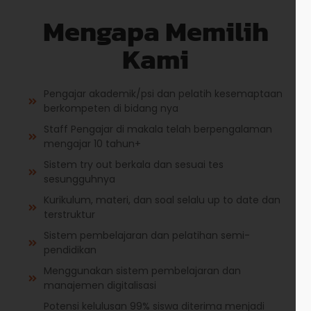
Mengapa Memilih
Kami
Pengajar akademik/psi dan pelatih kesemaptaan
berkompeten di bidang nya
Staff Pengajar di makala telah berpengalaman
mengajar 10 tahun+
Sistem try out berkala dan sesuai tes
sesungguhnya
Kurikulum, materi, dan soal selalu up to date dan
terstruktur
Sistem pembelajaran dan pelatihan semi-
pendidikan
Menggunakan sistem pembelajaran dan
manajemen digitalisasi
Potensi kelulusan 99% siswa diterima menjadi