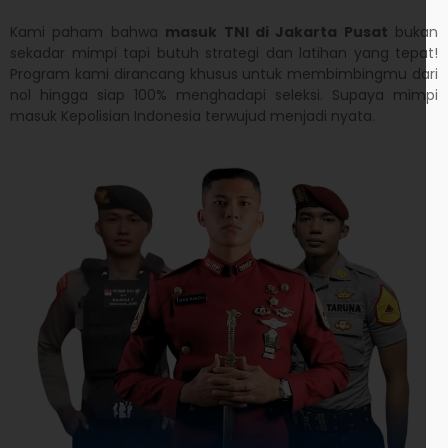
Kami paham bahwa
masuk TNI di Jakarta Pusat
bukan
sekadar mimpi tapi butuh strategi dan latihan yang tepat!
Program kami dirancang khusus untuk membimbingmu dari
nol hingga siap 100% menghadapi seleksi. Supaya mimpi
masuk Kepolisian Indonesia terwujud menjadi nyata.