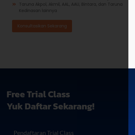
Taruna Akpol, Akmil, AAL, AAU, Bintara, dan Taruna
Kedinasan lainnya
Konsultasikan Sekarang
Free Trial Class
Yuk Daftar Sekarang!
Pendaftaran Trial Class