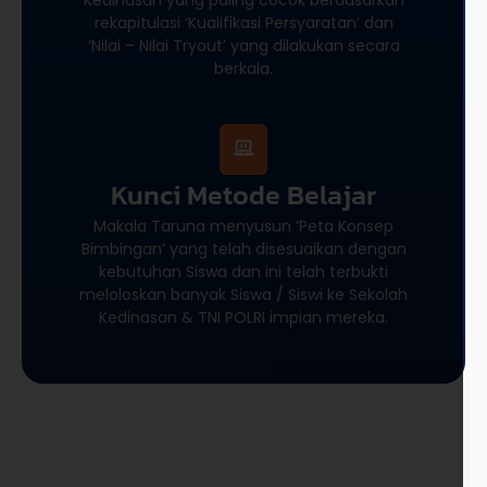
rekapitulasi ‘Kualifikasi Persyaratan’ dan
‘Nilai – Nilai Tryout’ yang dilakukan secara
berkala.
Kunci Metode Belajar
Makala Taruna menyusun ‘Peta Konsep
Bimbingan’ yang telah disesuaikan dengan
kebutuhan Siswa dan ini telah terbukti
meloloskan banyak Siswa / Siswi ke Sekolah
Kedinasan & TNI POLRI impian mereka.