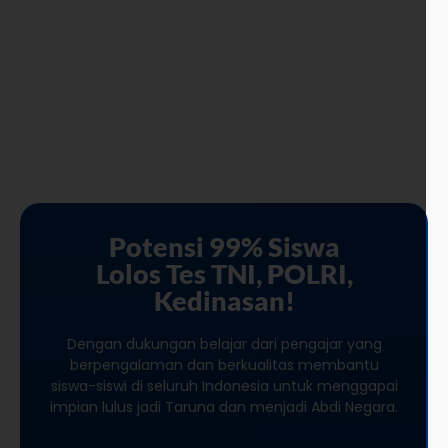
Potensi 99% Siswa
Lolos Tes TNI, POLRI,
Kedinasan!
Dengan dukungan belajar dari pengajar yang
berpengalaman dan berkualitas membantu
siswa-siswi di seluruh Indonesia untuk menggapai
impian lulus jadi Taruna dan menjadi Abdi Negara.