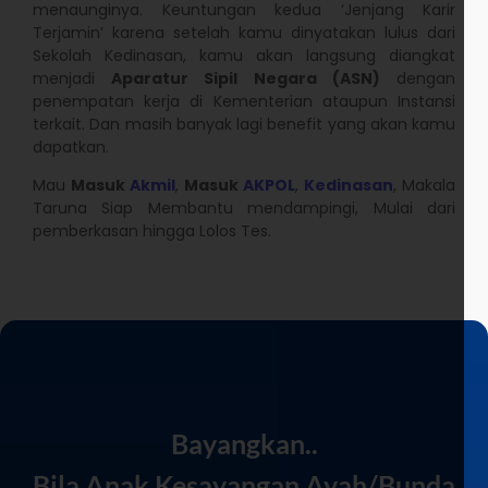
menaunginya. Keuntungan kedua ‘Jenjang Karir
Terjamin’ karena setelah kamu dinyatakan lulus dari
Sekolah Kedinasan, kamu akan langsung diangkat
menjadi
Aparatur Sipil Negara (ASN)
dengan
penempatan kerja di Kementerian ataupun Instansi
terkait. Dan masih banyak lagi benefit yang akan kamu
dapatkan.
Mau
Masuk
Akmil
,
Masuk
AKPOL
,
Kedinasan
, Makala
Taruna Siap Membantu mendampingi, Mulai dari
pemberkasan hingga Lolos Tes.
Bayangkan..
Bila Anak Kesayangan Ayah/Bunda