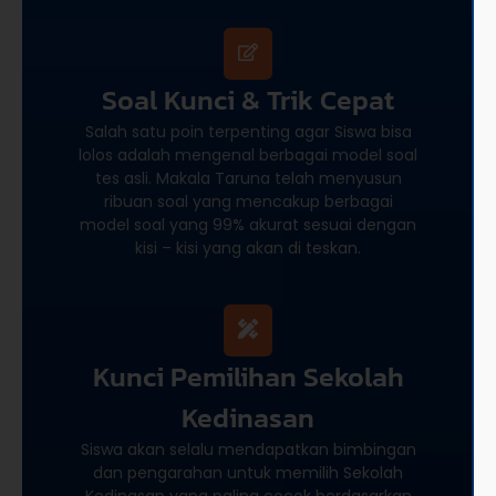
Soal Kunci & Trik Cepat
Salah satu poin terpenting agar Siswa bisa
lolos adalah mengenal berbagai model soal
tes asli. Makala Taruna telah menyusun
ribuan soal yang mencakup berbagai
model soal yang 99% akurat sesuai dengan
kisi – kisi yang akan di teskan.
Kunci Pemilihan Sekolah
Kedinasan
Siswa akan selalu mendapatkan bimbingan
dan pengarahan untuk memilih Sekolah
Kedinasan yang paling cocok berdasarkan