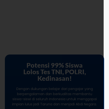
Potensi 99% Siswa
Lolos Tes TNI, POLRI,
Kedinasan!
Dengan dukungan belajar dari pengajar yang
berpengalaman dan berkualitas membantu
siswa-siswi di seluruh Indonesia untuk menggapai
impian lulus jadi Taruna dan menjadi Abdi Negara.