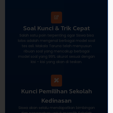
Soal Kunci & Trik Cepat
Salah satu poin terpenting agar Siswa bisa
lolos adalah mengenal berbagai model soal
tes asli. Makala Taruna telah menyusun
ribuan soal yang mencakup berbagai
model soal yang 99% akurat sesuai dengan
kisi – kisi yang akan di teskan.
Kunci Pemilihan Sekolah
Kedinasan
Siswa akan selalu mendapatkan bimbingan
dan pengarahan untuk memilih Sekolah