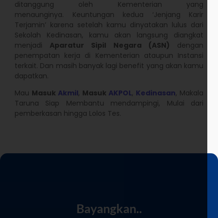
ditanggung oleh Kementerian yang
menaunginya. Keuntungan kedua ‘Jenjang Karir
Terjamin’ karena setelah kamu dinyatakan lulus dari
Sekolah Kedinasan, kamu akan langsung diangkat
menjadi
Aparatur Sipil Negara (ASN)
dengan
penempatan kerja di Kementerian ataupun Instansi
terkait. Dan masih banyak lagi benefit yang akan kamu
dapatkan.
Mau
Masuk
Akmil
,
Masuk
AKPOL
,
Kedinasan
, Makala
Taruna Siap Membantu mendampingi, Mulai dari
pemberkasan hingga Lolos Tes.
Bayangkan..