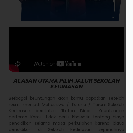
ALASAN UTAMA PILIH JALUR SEKOLAH
KEDINASAN
Berbagai keuntungan akan kamu dapatkan setelah
resmi menjadi Mahasiswa / Taruna / Taruni Sekolah
Kedinasan berstatus ‘Ikatan Dinas’. Keuntungan
pertama Kamu tidak perlu khawatir tentang biaya
pendidikan selama masa perkuliahan karena biaya
pendidikan di Sekolah Kedinasan sepenuhnya