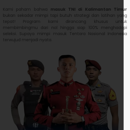
Kami paham bahwa
masuk TNI di
Kalimantan Timur
bukan sekadar mimpi tapi butuh strategi dan latihan yang
tepat! Program kami dirancang khusus untuk
membimbingmu dari nol hingga siap 100% menghadapi
seleksi. Supaya mimpi masuk Tentara Nasional Indonesia
terwujud menjadi nyata.