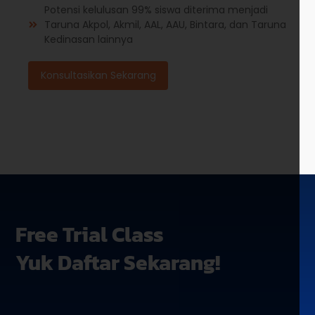
Potensi kelulusan 99% siswa diterima menjadi
Taruna Akpol, Akmil, AAL, AAU, Bintara, dan Taruna
Kedinasan lainnya
Konsultasikan Sekarang
Free Trial Class
Yuk Daftar Sekarang!