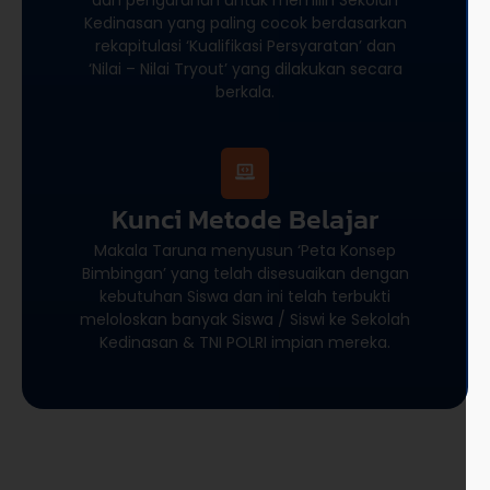
Kedinasan yang paling cocok berdasarkan
rekapitulasi ‘Kualifikasi Persyaratan’ dan
‘Nilai – Nilai Tryout’ yang dilakukan secara
berkala.
Kunci Metode Belajar
Makala Taruna menyusun ‘Peta Konsep
Bimbingan’ yang telah disesuaikan dengan
kebutuhan Siswa dan ini telah terbukti
meloloskan banyak Siswa / Siswi ke Sekolah
Kedinasan & TNI POLRI impian mereka.