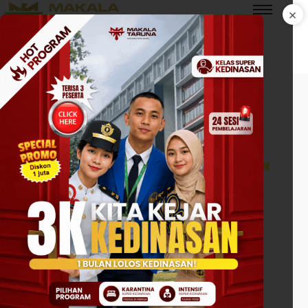
×
HUBUNGI KAMI
MAKALA TARUNA
BIMBEL AKMIL KALIMANTAN TIMUR TERBAIK
AKPOL AKMIL BINTARA DAN KEDINASAN
BIMBINGAN DAN PELATIHAN SELEKSI AKPOL (AKADEMI
KEPOLISIAN), AKMIL (AKADEMI MILITER), BINTARA, DAN
SEKDIN (SEKOLAH KEDINASAN)