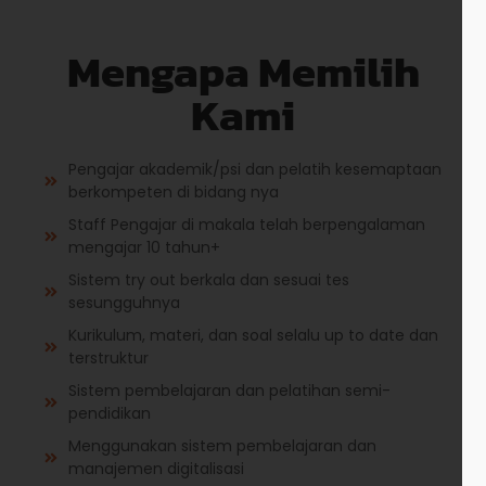
Mengapa Memilih
Kami
Pengajar akademik/psi dan pelatih kesemaptaan
berkompeten di bidang nya
Staff Pengajar di makala telah berpengalaman
mengajar 10 tahun+
Sistem try out berkala dan sesuai tes
sesungguhnya
Kurikulum, materi, dan soal selalu up to date dan
terstruktur
Sistem pembelajaran dan pelatihan semi-
pendidikan
Menggunakan sistem pembelajaran dan
manajemen digitalisasi