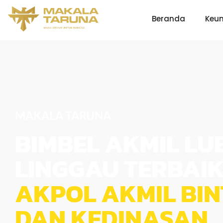
Beranda
Keu
MAKALA TARUNA
BIMBEL AKMIL LU
LINGGAU TERBAI
AKPOL AKMIL BI
DAN KEDINASAN