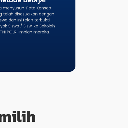
a menyusun ‘Peta Konsep
g telah disesuaikan dengan
wa dan ini telah terbukti
ak Siswa / Siswi ke Sekolah
TNI POLRI impian mereka.
milih