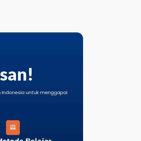
asan!
h Indonesia untuk menggapai
Metode Belajar