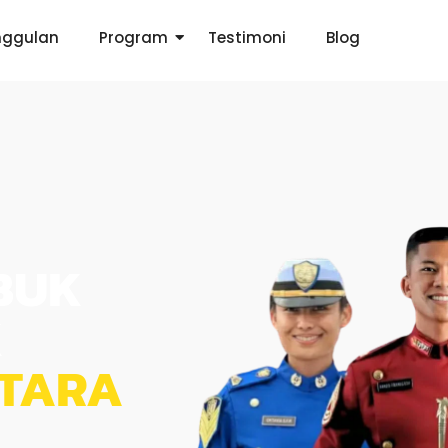
nggulan
Program
Testimoni
Blog
BUK
K
NTARA