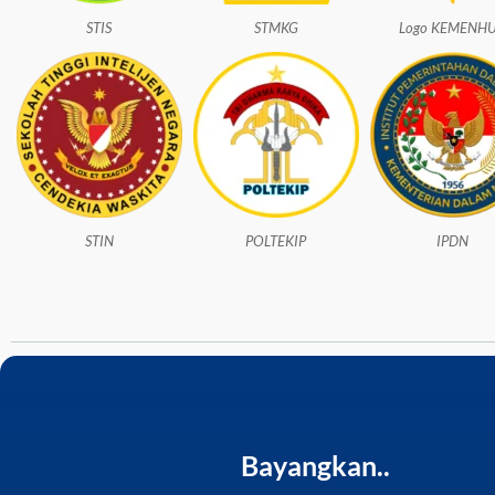
STIS
STMKG
Logo KEMENH
STIN
POLTEKIP
IPDN
Bayangkan..