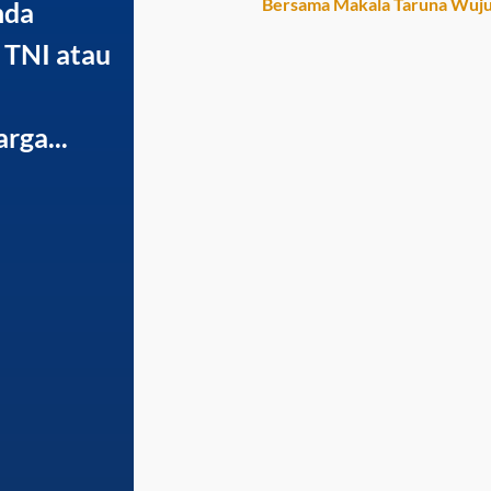
Bersama Makala Taruna Wuju
nda
 TNI atau
rga...