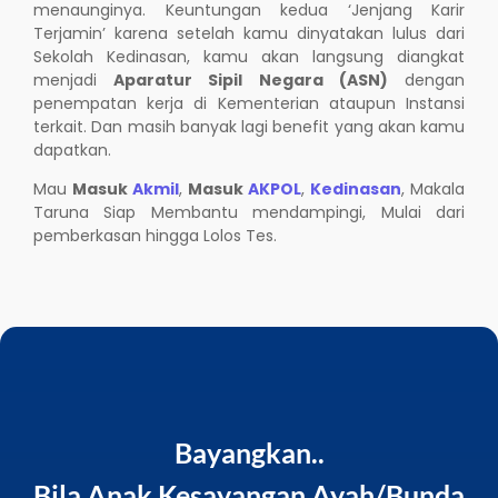
menaunginya. Keuntungan kedua ‘Jenjang Karir
Terjamin’ karena setelah kamu dinyatakan lulus dari
Sekolah Kedinasan, kamu akan langsung diangkat
menjadi
Aparatur Sipil Negara (ASN)
dengan
penempatan kerja di Kementerian ataupun Instansi
terkait. Dan masih banyak lagi benefit yang akan kamu
dapatkan.
Mau
Masuk
Akmil
,
Masuk
AKPOL
,
Kedinasan
, Makala
Taruna Siap Membantu mendampingi, Mulai dari
pemberkasan hingga Lolos Tes.
Bayangkan..
Bila Anak Kesayangan Ayah/Bunda