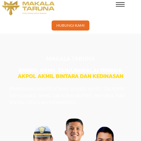
×
HUBUNGI KAMI
MAKALA TARUNA
BIMBEL AKMIL TANJUNGBALAI TERBAIK
AKPOL AKMIL BINTARA DAN KEDINASAN
BIMBINGAN DAN PELATIHAN SELEKSI AKPOL (AKADEMI
KEPOLISIAN), AKMIL (AKADEMI MILITER), BINTARA, DAN
SEKDIN (SEKOLAH KEDINASAN)