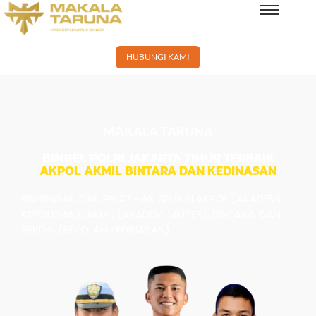
×
HUBUNGI KAMI
MAKALA TARUNA
BIMBEL POLRI JAKARTA TIMUR TERBAIK
AKPOL AKMIL BINTARA DAN KEDINASAN
BIMBINGAN DAN PELATIHAN SELEKSI AKPOL (AKADEMI
KEPOLISIAN), AKMIL (AKADEMI MILITER), BINTARA, DAN
SEKDIN (SEKOLAH KEDINASAN)