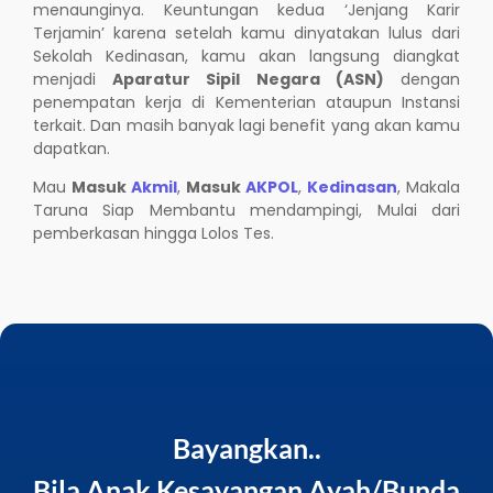
menaunginya. Keuntungan kedua ‘Jenjang Karir
Terjamin’ karena setelah kamu dinyatakan lulus dari
Sekolah Kedinasan, kamu akan langsung diangkat
menjadi
Aparatur Sipil Negara (ASN)
dengan
penempatan kerja di Kementerian ataupun Instansi
terkait. Dan masih banyak lagi benefit yang akan kamu
dapatkan.
Mau
Masuk
Akmil
,
Masuk
AKPOL
,
Kedinasan
, Makala
Taruna Siap Membantu mendampingi, Mulai dari
pemberkasan hingga Lolos Tes.
Bayangkan..
Bila Anak Kesayangan Ayah/Bunda