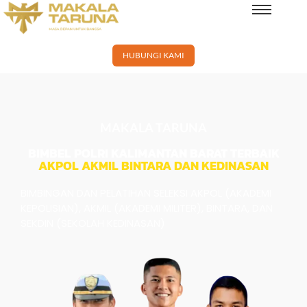
×
HUBUNGI KAMI
MAKALA TARUNA
BIMBEL POLRI KALIMANTAN BARAT TERBAIK
AKPOL AKMIL BINTARA DAN KEDINASAN
BIMBINGAN DAN PELATIHAN SELEKSI AKPOL (AKADEMI
KEPOLISIAN), AKMIL (AKADEMI MILITER), BINTARA, DAN
SEKDIN (SEKOLAH KEDINASAN)