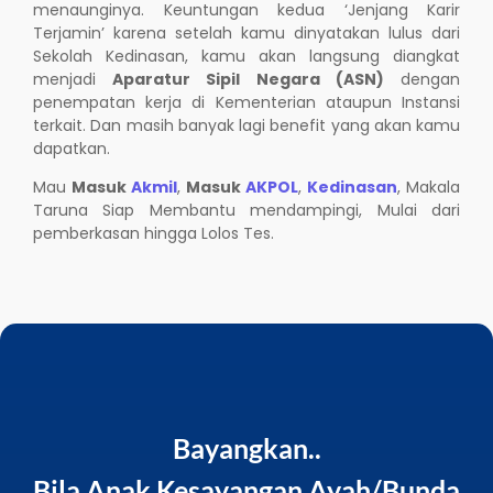
menaunginya. Keuntungan kedua ‘Jenjang Karir
Terjamin’ karena setelah kamu dinyatakan lulus dari
Sekolah Kedinasan, kamu akan langsung diangkat
menjadi
Aparatur Sipil Negara (ASN)
dengan
penempatan kerja di Kementerian ataupun Instansi
terkait. Dan masih banyak lagi benefit yang akan kamu
dapatkan.
Mau
Masuk
Akmil
,
Masuk
AKPOL
,
Kedinasan
, Makala
Taruna Siap Membantu mendampingi, Mulai dari
pemberkasan hingga Lolos Tes.
Bayangkan..
Bila Anak Kesayangan Ayah/Bunda