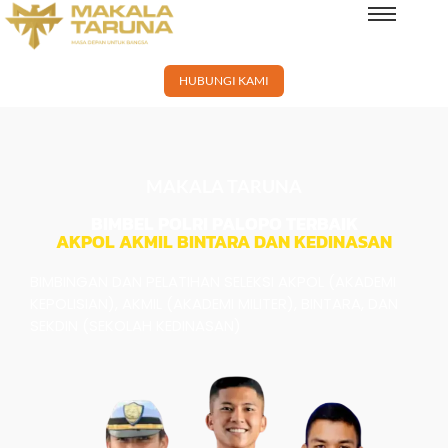
×
HUBUNGI KAMI
MAKALA TARUNA
BIMBEL POLRI PALOPO TERBAIK
AKPOL AKMIL BINTARA DAN KEDINASAN
BIMBINGAN DAN PELATIHAN SELEKSI AKPOL (AKADEMI
KEPOLISIAN), AKMIL (AKADEMI MILITER), BINTARA, DAN
SEKDIN (SEKOLAH KEDINASAN)