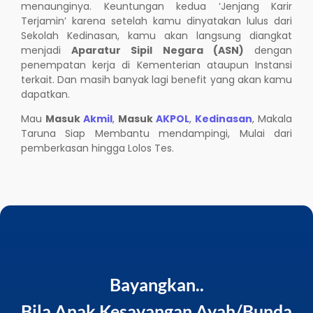
menaunginya. Keuntungan kedua ‘Jenjang Karir
Terjamin’ karena setelah kamu dinyatakan lulus dari
Sekolah Kedinasan, kamu akan langsung diangkat
menjadi
Aparatur Sipil Negara (ASN)
dengan
penempatan kerja di Kementerian ataupun Instansi
terkait. Dan masih banyak lagi benefit yang akan kamu
dapatkan.
Mau
Masuk
Akmil
,
Masuk
AKPOL
,
Kedinasan
, Makala
Taruna Siap Membantu mendampingi, Mulai dari
pemberkasan hingga Lolos Tes.
Bayangkan..
Bila Anak Kesayangan Ayah/Bunda