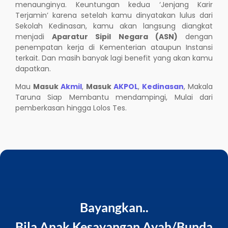
menaunginya. Keuntungan kedua ‘Jenjang Karir
Terjamin’ karena setelah kamu dinyatakan lulus dari
Sekolah Kedinasan, kamu akan langsung diangkat
menjadi
Aparatur Sipil Negara (ASN)
dengan
penempatan kerja di Kementerian ataupun Instansi
terkait. Dan masih banyak lagi benefit yang akan kamu
dapatkan.
Mau
Masuk
Akmil
,
Masuk
AKPOL
,
Kedinasan
, Makala
Taruna Siap Membantu mendampingi, Mulai dari
pemberkasan hingga Lolos Tes.
Bayangkan..
Bila Anak Kesayangan Ayah/Bunda