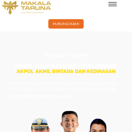
×
HUBUNGI KAMI
MAKALA TARUNA
BIMBEL POLRI SUMATERA UTARA TERBAIK
AKPOL AKMIL BINTARA DAN KEDINASAN
BIMBINGAN DAN PELATIHAN SELEKSI AKPOL (AKADEMI
KEPOLISIAN), AKMIL (AKADEMI MILITER), BINTARA, DAN
SEKDIN (SEKOLAH KEDINASAN)