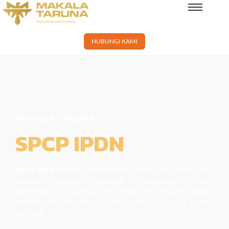
×
HUBUNGI KAMI
MAKALA TARUNA
SPCP IPDN
SPCP IPDN
adalah kesempatan emas untuk mengabdi
kepada negara sekaligus membangun karier
cemerlang di bidang pemerintahan. Jangan biarkan
kesempatan ini hilang karena persiapan yang kurang
optimal.