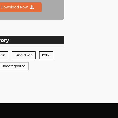
Download Now
gory
san
Pendidikan
POLRI
Uncategorized