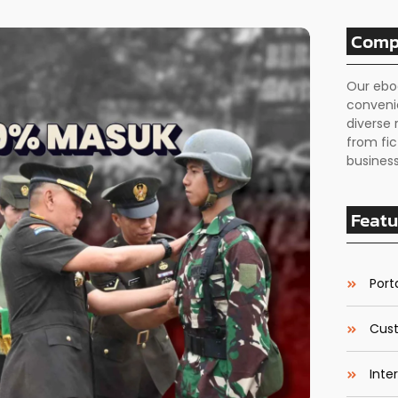
Comp
Our ebo
conveni
diverse 
from fic
business
Featu
Porta
Cust
Inte