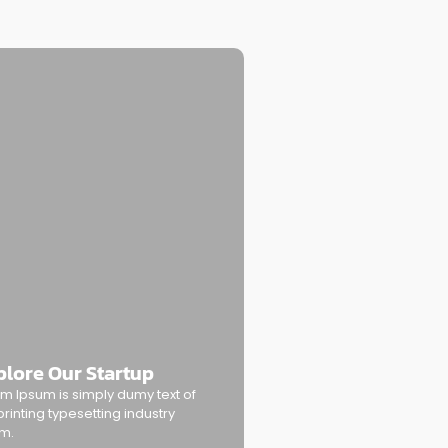
plore Our Startup
m Ipsum is simply dumy text of
printing typesetting industry
m.