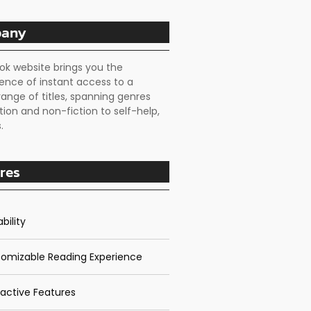
any
ok website brings you the
ence of instant access to a
range of titles, spanning genres
tion and non-fiction to self-help,
.
res
bility
omizable Reading Experience
ractive Features